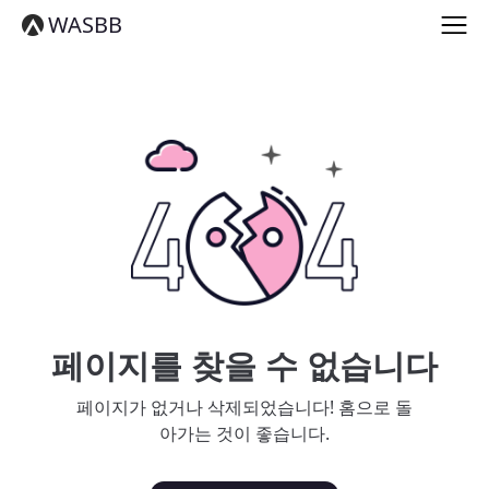
English
WASBB
Español
हिन्दी
العربية
বাংলা
Português
Русский
日本語
Deutsch
中文（简体）
中文（繁體）
मराठी
తెలుగు
Français
페이지를 찾을 수 없습니다
한국어
Tiếng Việt
페이지가 없거나 삭제되었습니다! 홈으로 돌
தமிழ்
아가는 것이 좋습니다.
Türkçe
فارسی