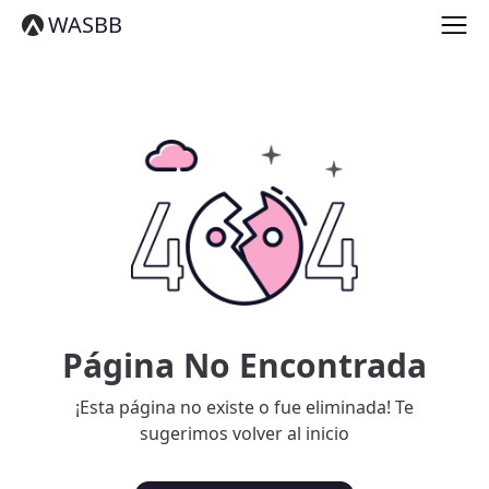
English
WASBB
Español
हिन्दी
العربية
বাংলা
Português
Русский
日本語
Deutsch
中文（简体）
中文（繁體）
मराठी
తెలుగు
Français
Página No Encontrada
한국어
Tiếng Việt
¡Esta página no existe o fue eliminada! Te
தமிழ்
sugerimos volver al inicio
Türkçe
فارسی