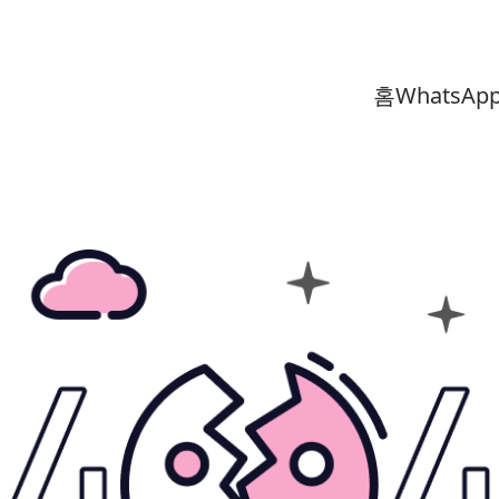
홈
WhatsAp