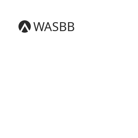
WASBB
English
Español
العربية
Português
Русский
日本語
Deutsch
中文（简体）
中文（繁體）
Français
한국어
Tiếng Việt
Türkçe