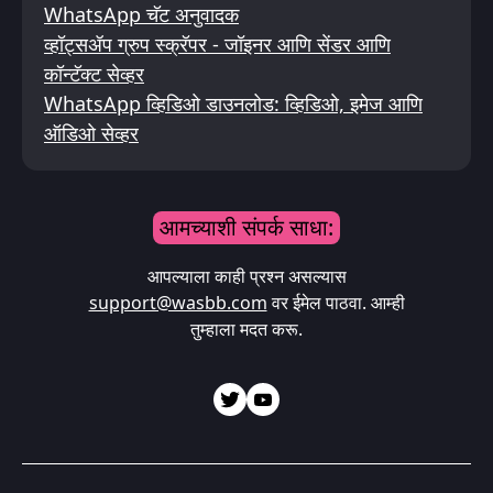
WhatsApp चॅट अनुवादक
व्हॉट्सॲप ग्रुप स्क्रॅपर - जॉइनर आणि सेंडर आणि
कॉन्टॅक्ट सेव्हर
WhatsApp व्हिडिओ डाउनलोड: व्हिडिओ, इमेज आणि
ऑडिओ सेव्हर
आमच्याशी संपर्क साधा:
आपल्याला काही प्रश्न असल्यास
support@wasbb.com
वर ईमेल पाठवा. आम्ही
तुम्हाला मदत करू.