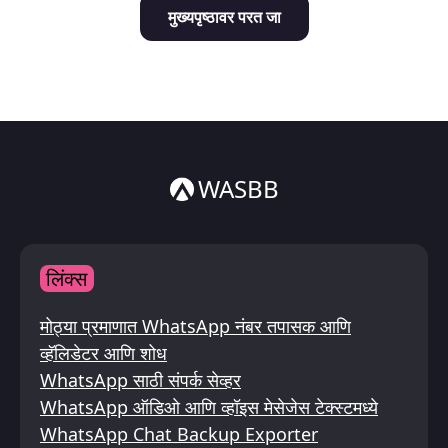
मुख्यपृष्ठावर परत जा
Italiano
ไทย
WASBB
लिंक्स
मोठ्या प्रमाणात WhatsApp नंबर तपासक आणि
व्हॅलिडेटर आणि शोध
WhatsApp साठी संपर्क सेव्हर
WhatsApp ऑडिओ आणि व्हॉइस मेसेजेस टेक्स्टमध्ये
WhatsApp Chat Backup Exporter