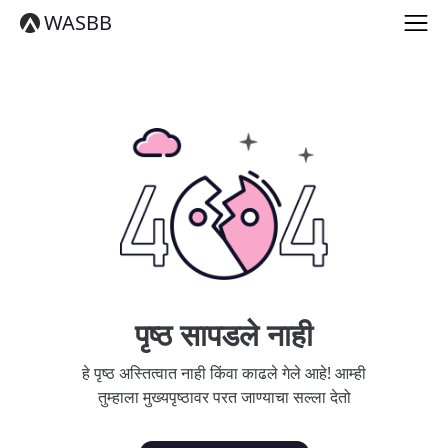
English
WASBB
Español
हिन्दी
العربية
বাংলা
Português
Русский
日本語
Deutsch
中文（简体）
中文（繁體）
मराठी
తెలుగు
Français
पृष्ठ सापडले नाही
한국어
Tiếng Việt
हे पृष्ठ अस्तित्वात नाही किंवा काढले गेले आहे! आम्ही
தமிழ்
तुम्हाला मुख्यपृष्ठावर परत जाण्याचा सल्ला देतो
Türkçe
فارسی