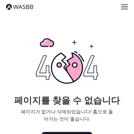
English
WASBB
Español
हिन्दी
العربية
বাংলা
Português
Русский
日本語
Deutsch
中文（简体）
中文（繁體）
मराठी
తెలుగు
Français
페이지를 찾을 수 없습니다
한국어
Tiếng Việt
페이지가 없거나 삭제되었습니다! 홈으로 돌
தமிழ்
아가는 것이 좋습니다.
Türkçe
فارسی