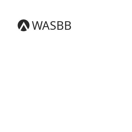
WASBB
English
Español
हिन्दी
العربية
বাংলা
Português
Русский
日本語
Deutsch
中文（简体）
中文（繁體）
मराठी
తెలుగు