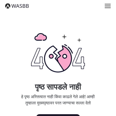
English
WASBB
Español
हिन्दी
العربية
বাংলা
Português
Русский
日本語
Deutsch
中文（简体）
中文（繁體）
मराठी
తెలుగు
Français
पृष्ठ सापडले नाही
한국어
Tiếng Việt
हे पृष्ठ अस्तित्वात नाही किंवा काढले गेले आहे! आम्ही
தமிழ்
तुम्हाला मुख्यपृष्ठावर परत जाण्याचा सल्ला देतो
Türkçe
فارسی