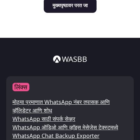
मुख्यपृष्ठावर परत जा
Italiano
ไทย
WASBB
लिंक्स
मोठ्या प्रमाणात WhatsApp नंबर तपासक आणि
व्हॅलिडेटर आणि शोध
WhatsApp साठी संपर्क सेव्हर
WhatsApp ऑडिओ आणि व्हॉइस मेसेजेस टेक्स्टमध्ये
WhatsApp Chat Backup Exporter