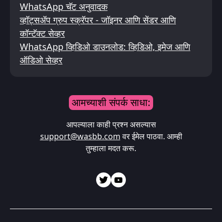
WhatsApp चॅट अनुवादक
व्हॉट्सॲप ग्रुप स्क्रॅपर - जॉइनर आणि सेंडर आणि
कॉन्टॅक्ट सेव्हर
WhatsApp व्हिडिओ डाउनलोड: व्हिडिओ, इमेज आणि
ऑडिओ सेव्हर
आमच्याशी संपर्क साधा:
आपल्याला काही प्रश्न असल्यास
support@wasbb.com
वर ईमेल पाठवा. आम्ही
तुम्हाला मदत करू.