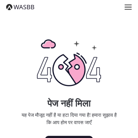
English
WASBB
Español
हिन्दी
العربية
বাংলা
Português
Русский
日本語
Deutsch
中文（简体）
中文（繁體）
मराठी
తెలుగు
Français
पेज नहीं मिला
한국어
Tiếng Việt
यह पेज मौजूद नहीं है या हटा दिया गया है! हमारा सुझाव है
தமிழ்
कि आप होम पर वापस जाएँ
Türkçe
فارسی