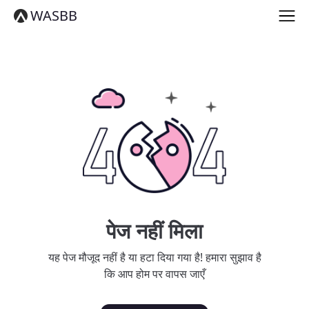
English
WASBB
Español
हिन्दी
العربية
বাংলা
Português
Русский
日本語
Deutsch
中文（简体）
中文（繁體）
मराठी
తెలుగు
Français
पेज नहीं मिला
한국어
Tiếng Việt
यह पेज मौजूद नहीं है या हटा दिया गया है! हमारा सुझाव है
தமிழ்
कि आप होम पर वापस जाएँ
Türkçe
فارسی