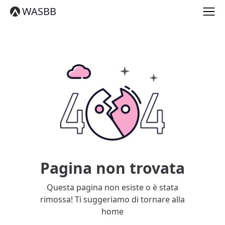
English
WASBB
Español
हिन्दी
العربية
বাংলা
Português
Русский
日本語
Deutsch
中文（简体）
中文（繁體）
मराठी
తెలుగు
Français
Pagina non trovata
한국어
Tiếng Việt
Questa pagina non esiste o è stata
தமிழ்
rimossa! Ti suggeriamo di tornare alla
Türkçe
home
فارسی