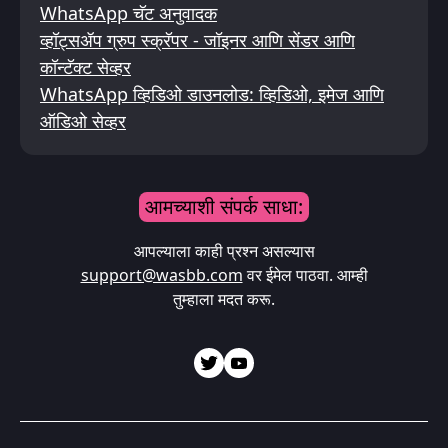
WhatsApp चॅट अनुवादक
व्हॉट्सॲप ग्रुप स्क्रॅपर - जॉइनर आणि सेंडर आणि
कॉन्टॅक्ट सेव्हर
WhatsApp व्हिडिओ डाउनलोड: व्हिडिओ, इमेज आणि
ऑडिओ सेव्हर
आमच्याशी संपर्क साधा:
आपल्याला काही प्रश्न असल्यास
support@wasbb.com
वर ईमेल पाठवा. आम्ही
तुम्हाला मदत करू.