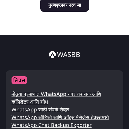
मुख्यपृष्ठावर परत जा
Italiano
ไทย
WASBB
लिंक्स
मोठ्या प्रमाणात WhatsApp नंबर तपासक आणि
व्हॅलिडेटर आणि शोध
WhatsApp साठी संपर्क सेव्हर
WhatsApp ऑडिओ आणि व्हॉइस मेसेजेस टेक्स्टमध्ये
WhatsApp Chat Backup Exporter