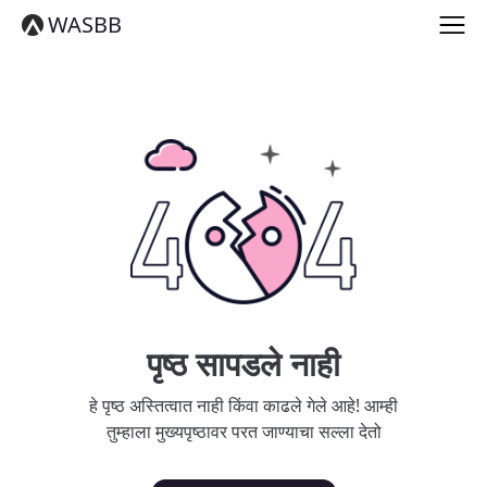
English
WASBB
Español
हिन्दी
العربية
বাংলা
Português
Русский
日本語
Deutsch
中文（简体）
中文（繁體）
मराठी
తెలుగు
Français
पृष्ठ सापडले नाही
한국어
Tiếng Việt
हे पृष्ठ अस्तित्वात नाही किंवा काढले गेले आहे! आम्ही
தமிழ்
तुम्हाला मुख्यपृष्ठावर परत जाण्याचा सल्ला देतो
Türkçe
فارسی