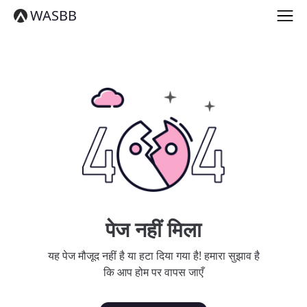
English
WASBB
Español
हिन्दी
العربية
বাংলা
Português
Русский
日本語
Deutsch
中文（简体）
中文（繁體）
मराठी
తెలుగు
Français
पेज नहीं मिला
한국어
Tiếng Việt
यह पेज मौजूद नहीं है या हटा दिया गया है! हमारा सुझाव है
தமிழ்
कि आप होम पर वापस जाएँ
Türkçe
فارسی