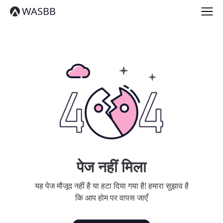
English
WASBB
Español
हिन्दी
العربية
বাংলা
Português
Русский
日本語
Deutsch
中文（简体）
中文（繁體）
मराठी
తెలుగు
Français
पेज नहीं मिला
한국어
Tiếng Việt
यह पेज मौजूद नहीं है या हटा दिया गया है! हमारा सुझाव है
தமிழ்
कि आप होम पर वापस जाएँ
Türkçe
فارسی