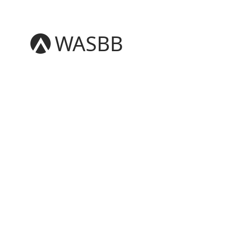
WASBB
English
Español
हिन्दी
العربية
বাংলা
Português
Русский
日本語
Deutsch
中文（简体）
中文（繁體）
मराठी
తెలుగు