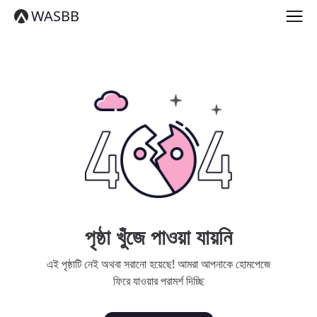
English
WASBB
Español
हिन्दी
العربية
বাংলা
Português
Русский
日本語
Deutsch
中文（简体）
中文（繁體）
मराठी
తెలుగు
Français
পৃষ্ঠা খুঁজে পাওয়া যায়নি
한국어
Tiếng Việt
এই পৃষ্ঠাটি নেই অথবা সরানো হয়েছে! আমরা আপনাকে হোমপেজে
தமிழ்
ফিরে যাওয়ার পরামর্শ দিচ্ছি
Türkçe
فارسی