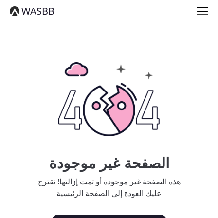
English
WASBB
Español
हिन्दी
العربية
বাংলা
Português
Русский
日本語
Deutsch
中文（简体）
中文（繁體）
मराठी
తెలుగు
Français
الصفحة غير موجودة
한국어
Tiếng Việt
هذه الصفحة غير موجودة أو تمت إزالتها! نقترح
தமிழ்
عليك العودة إلى الصفحة الرئيسية
Türkçe
فارسی