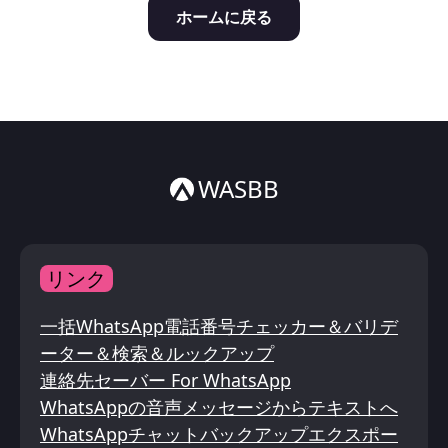
ホームに戻る
Italiano
ไทย
WASBB
リンク
一括WhatsApp電話番号チェッカー＆バリデ
ーター＆検索＆ルックアップ
連絡先セーバー For WhatsApp
WhatsAppの音声メッセージからテキストへ
WhatsAppチャットバックアップエクスポー