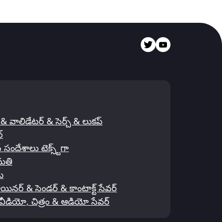
 వాలిడేటర్ & సెర్చ్ & లుకప్
్
ేశాలు టెక్స్ట్‌గా
మతి
ు
యినర్ & సెండర్ & కాంటాక్ట్ సేవర్
వీడియో, చిత్రం & ఆడియో సేవర్