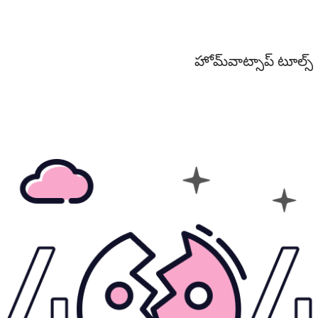
హోమ్
వాట్సాప్ టూల్స్