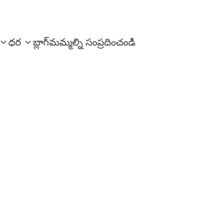
ధర
బ్లాగ్
మమ్మల్ని సంప్రదించండి