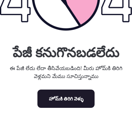
పేజీ కనుగొనబడలేదు
ఈ పేజీ లేదు లేదా తీసివేయబడింది! మీరు హోమ్‌కి తిరిగి
వెళ్లమని మేము సూచిస్తున్నాము
హోమ్‌కి తిరిగి వెళ్ళు