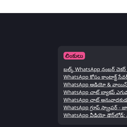
లింకులు
బల్క్ WhatsApp నంబర్ చెకర్ &
WhatsApp కోసం కాంటాక్ట్ సేవర
WhatsApp ఆడియో & వాయిస్ సంద
WhatsApp చాట్ బ్యాకప్ ఎగు
WhatsApp చాట్ అనువాదకుడ
WhatsApp గ్రూప్ స్క్రాపర్ - జా
WhatsApp వీడియో డౌన్‌లోడ్: 