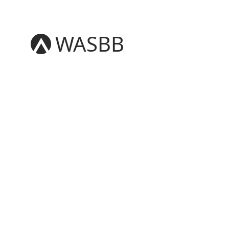
WASBB
English
Español
हिन्दी
العربية
বাংলা
Português
Русский
日本語
Deutsch
中文（简体）
中文（繁體）
मराठी
తెలుగు