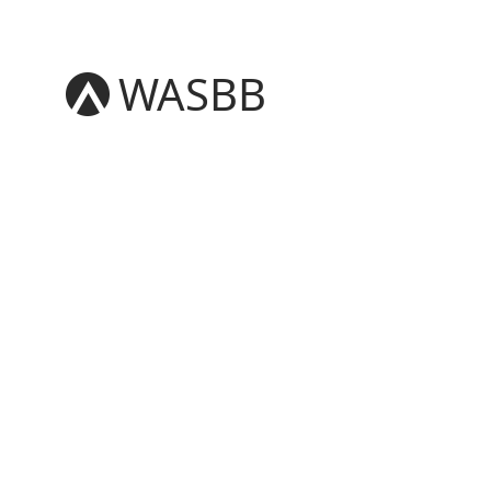
WASBB
English
Español
हिन्दी
العربية
বাংলা
Português
Русский
日本語
Deutsch
中文（简体）
中文（繁體）
मराठी
తెలుగు