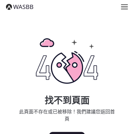
English
WASBB
Español
हिन्दी
العربية
বাংলা
Português
Русский
日本語
Deutsch
中文（简体）
中文（繁體）
मराठी
తెలుగు
Français
找不到頁面
한국어
Tiếng Việt
此頁面不存在或已被移除！我們建議您返回首
தமிழ்
頁
Türkçe
فارسی