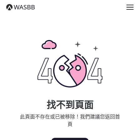
English
WASBB
Español
हिन्दी
العربية
বাংলা
Português
Русский
日本語
Deutsch
中文（简体）
中文（繁體）
मराठी
తెలుగు
Français
找不到頁面
한국어
Tiếng Việt
此頁面不存在或已被移除！我們建議您返回首
தமிழ்
頁
Türkçe
فارسی