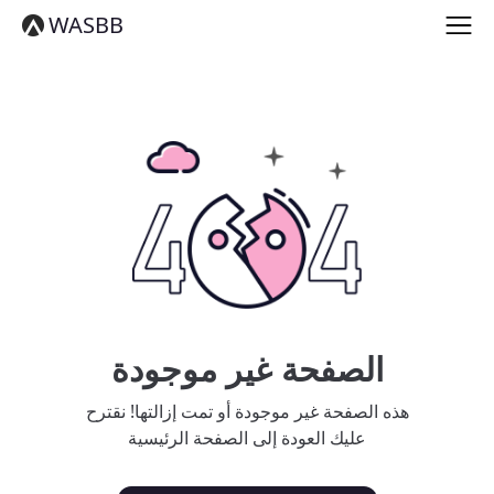
English
WASBB
Español
हिन्दी
العربية
বাংলা
Português
Русский
日本語
Deutsch
中文（简体）
中文（繁體）
मराठी
తెలుగు
Français
الصفحة غير موجودة
한국어
Tiếng Việt
هذه الصفحة غير موجودة أو تمت إزالتها! نقترح
தமிழ்
عليك العودة إلى الصفحة الرئيسية
Türkçe
فارسی