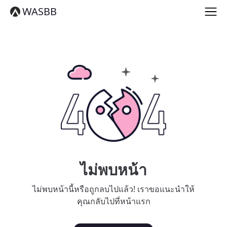
English
WASBB
Español
हिन्दी
العربية
বাংলা
Português
Русский
日本語
Deutsch
中文（简体）
中文（繁體）
मराठी
తెలుగు
Français
ไม่พบหน้า
한국어
Tiếng Việt
ไม่พบหน้านี้หรือถูกลบไปแล้ว! เราขอแนะนำให้
தமிழ்
คุณกลับไปที่หน้าแรก
Türkçe
فارسی