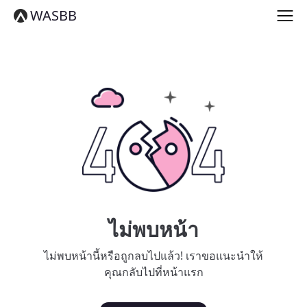
English
WASBB
Español
हिन्दी
العربية
বাংলা
Português
Русский
日本語
Deutsch
中文（简体）
中文（繁體）
मराठी
తెలుగు
Français
ไม่พบหน้า
한국어
Tiếng Việt
ไม่พบหน้านี้หรือถูกลบไปแล้ว! เราขอแนะนำให้
தமிழ்
คุณกลับไปที่หน้าแรก
Türkçe
فارسی