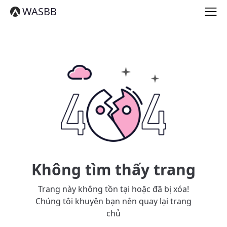
English
WASBB
Español
हिन्दी
العربية
বাংলা
Português
Русский
日本語
Deutsch
中文（简体）
中文（繁體）
मराठी
తెలుగు
Français
Không tìm thấy trang
한국어
Tiếng Việt
Trang này không tồn tại hoặc đã bị xóa!
தமிழ்
Chúng tôi khuyên bạn nên quay lại trang
Türkçe
chủ
فارسی