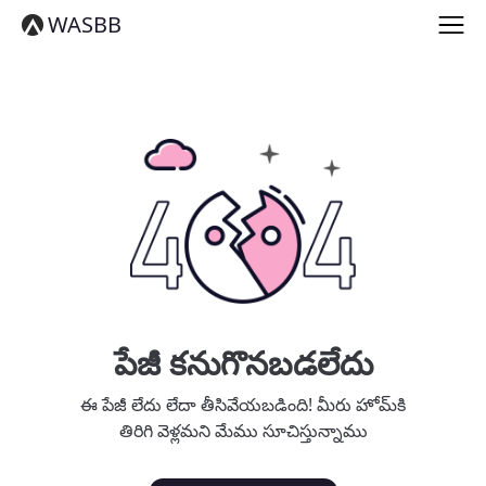
English
WASBB
Español
हिन्दी
العربية
বাংলা
Português
Русский
日本語
Deutsch
中文（简体）
中文（繁體）
मराठी
తెలుగు
Français
పేజీ కనుగొనబడలేదు
한국어
Tiếng Việt
ఈ పేజీ లేదు లేదా తీసివేయబడింది! మీరు హోమ్‌కి
தமிழ்
తిరిగి వెళ్లమని మేము సూచిస్తున్నాము
Türkçe
فارسی