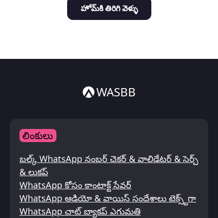
హోమ్‌కి తిరిగి వెళ్ళు
Italiano
ไทย
WASBB
లింకులు
బల్క్ WhatsApp నంబర్ చెకర్ & వాలిడేటర్ & సెర్చ్
& లుకప్
WhatsApp కోసం కాంటాక్ట్ సేవర్
WhatsApp ఆడియో & వాయిస్ సందేశాలు టెక్స్ట్‌గా
WhatsApp చాట్ బ్యాకప్ ఎగుమతి