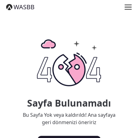
English
WASBB
Español
हिन्दी
العربية
বাংলা
Português
Русский
日本語
Deutsch
中文（简体）
中文（繁體）
मराठी
తెలుగు
Français
Sayfa Bulunamadı
한국어
Tiếng Việt
Bu Sayfa Yok veya kaldırıldı! Ana sayfaya
தமிழ்
geri dönmenizi öneririz
Türkçe
فارسی