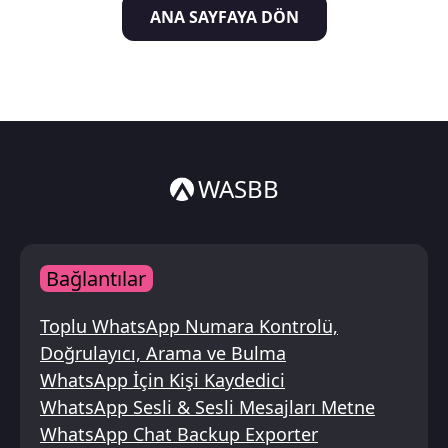
ANA SAYFAYA DÖN
Italiano
ไทย
WASBB
Bağlantılar
Toplu WhatsApp Numara Kontrolü,
Doğrulayıcı, Arama ve Bulma
WhatsApp İçin Kişi Kaydedici
WhatsApp Sesli & Sesli Mesajları Metne
WhatsApp Chat Backup Exporter