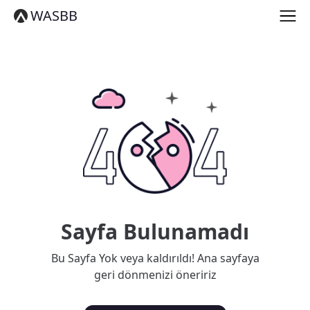
English
WASBB
Español
हिन्दी
العربية
বাংলা
Português
Русский
日本語
Deutsch
中文（简体）
中文（繁體）
मराठी
తెలుగు
Français
Sayfa Bulunamadı
한국어
Tiếng Việt
Bu Sayfa Yok veya kaldırıldı! Ana sayfaya
தமிழ்
geri dönmenizi öneririz
Türkçe
فارسی