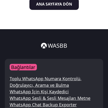
ANA SAYFAYA DÖN
Italiano
ไทย
WASBB
Bağlantılar
Toplu WhatsApp Numara Kontrolü,
Doğrulayıcı, Arama ve Bulma
WhatsApp İçin Kişi Kaydedici
WhatsApp Sesli & Sesli Mesajları Metne
WhatsApp Chat Backup Exporter