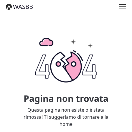
English
WASBB
Español
हिन्दी
العربية
বাংলা
Português
Русский
日本語
Deutsch
中文（简体）
中文（繁體）
मराठी
తెలుగు
Français
Pagina non trovata
한국어
Tiếng Việt
Questa pagina non esiste o è stata
தமிழ்
rimossa! Ti suggeriamo di tornare alla
Türkçe
home
فارسی