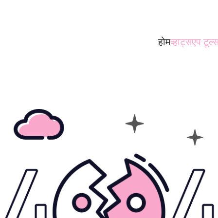
होम
व्हाट्सएप टूल्