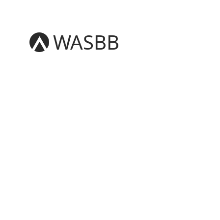
WASBB
English
Español
हिन्दी
العربية
বাংলা
Português
Русский
日本語
Deutsch
中文（简体）
中文（繁體）
मराठी
తెలుగు