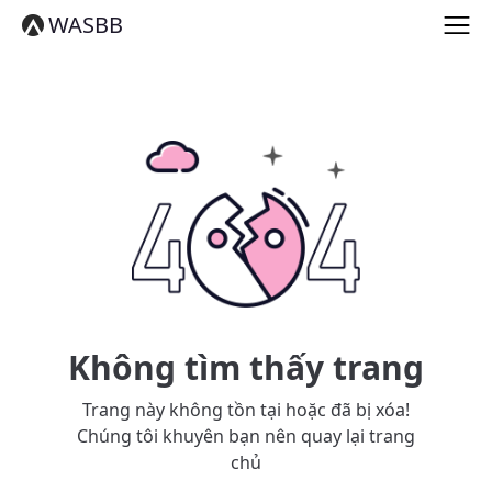
English
WASBB
Español
हिन्दी
العربية
বাংলা
Português
Русский
日本語
Deutsch
中文（简体）
中文（繁體）
मराठी
తెలుగు
Français
Không tìm thấy trang
한국어
Tiếng Việt
Trang này không tồn tại hoặc đã bị xóa!
தமிழ்
Chúng tôi khuyên bạn nên quay lại trang
Türkçe
chủ
فارسی