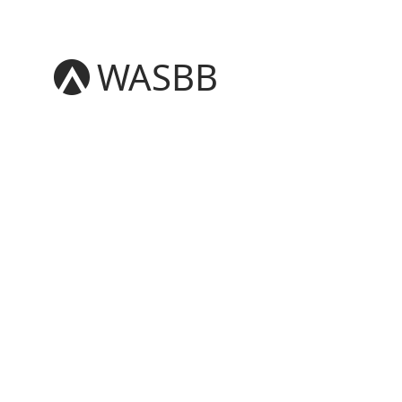
WASBB
English
Español
हिन्दी
العربية
বাংলা
Português
Русский
日本語
Deutsch
中文（简体）
中文（繁體）
मराठी
తెలుగు