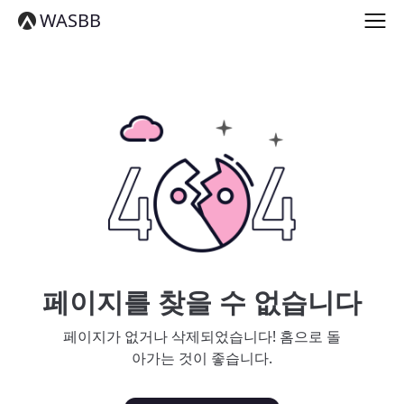
English
WASBB
Español
हिन्दी
العربية
বাংলা
Português
Русский
日本語
Deutsch
中文（简体）
中文（繁體）
मराठी
తెలుగు
Français
페이지를 찾을 수 없습니다
한국어
Tiếng Việt
페이지가 없거나 삭제되었습니다! 홈으로 돌
தமிழ்
아가는 것이 좋습니다.
Türkçe
فارسی