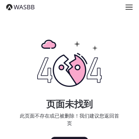
English
WASBB
Español
हिन्दी
العربية
বাংলা
Português
Русский
日本語
Deutsch
中文（简体）
中文（繁體）
मराठी
తెలుగు
Français
页面未找到
한국어
Tiếng Việt
此页面不存在或已被删除！我们建议您返回首
தமிழ்
页
Türkçe
فارسی