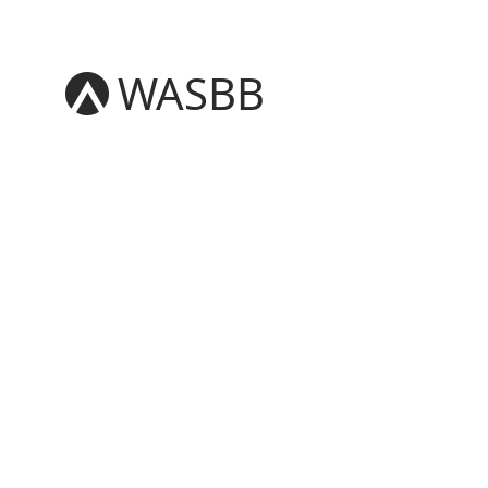
WASBB
English
Español
हिन्दी
العربية
বাংলা
Português
Русский
日本語
Deutsch
中文（简体）
中文（繁體）
मराठी
తెలుగు