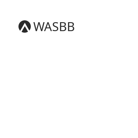
WASBB
English
Español
हिन्दी
العربية
বাংলা
Português
Русский
日本語
Deutsch
中文（简体）
中文（繁體）
मराठी
తెలుగు