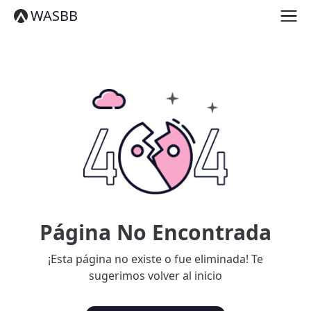
English
WASBB
Español
हिन्दी
العربية
বাংলা
Português
Русский
日本語
Deutsch
中文（简体）
中文（繁體）
मराठी
తెలుగు
Français
Página No Encontrada
한국어
Tiếng Việt
¡Esta página no existe o fue eliminada! Te
தமிழ்
sugerimos volver al inicio
Türkçe
فارسی