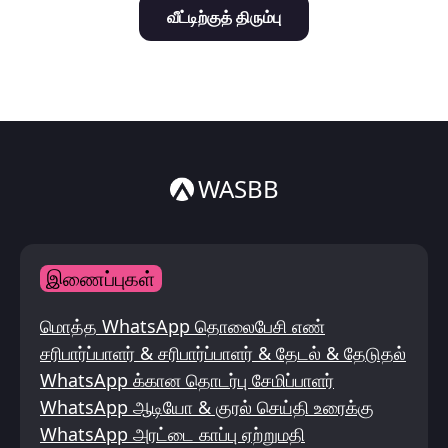
வீட்டிற்குத் திரும்பு
Italiano
ไทย
WASBB
இணைப்புகள்
மொத்த WhatsApp தொலைபேசி எண்
சரிபார்ப்பாளர் & சரிபார்ப்பாளர் & தேடல் & தேடுதல்
WhatsApp க்கான தொடர்பு சேமிப்பாளர்
WhatsApp ஆடியோ & குரல் செய்தி உரைக்கு
WhatsApp அரட்டை காப்பு ஏற்றுமதி