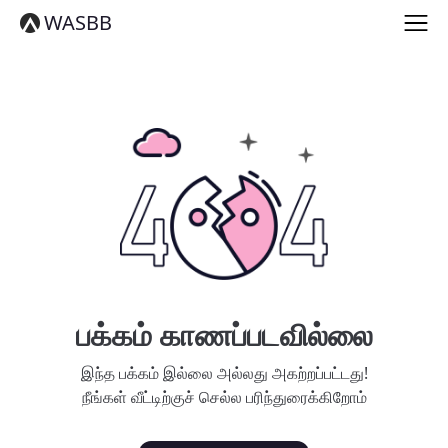
English
WASBB
Español
हिन्दी
العربية
বাংলা
Português
Русский
日本語
Deutsch
中文（简体）
中文（繁體）
मराठी
తెలుగు
Français
பக்கம் காணப்படவில்லை
한국어
Tiếng Việt
இந்த பக்கம் இல்லை அல்லது அகற்றப்பட்டது!
தமிழ்
நீங்கள் வீட்டிற்குச் செல்ல பரிந்துரைக்கிறோம்
Türkçe
فارسی