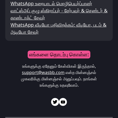
WhatsApp உரையாடல் மொழிபெயர்ப்பாளர்
வாட்ஸ்அப் குழு ஸ்கிராப்பர் - சேர்பவர் & செண்டர் &
காண்டாக்ட் சேவர்
WhatsApp வீடியோ பதிவிறக்கம்: வீடியோ, படம் &
ஆடியோ சேவர்
எங்களை தொடர்பு கொள்ள:
உங்களுக்கு ஏதேனும் கேள்விகள் இருந்தால்,
support@wasbb.com
என்ற மின்னஞ்சல்
முகவரிக்கு மின்னஞ்சல் அனுப்பவும். நாங்கள்
உங்களுக்கு உதவுவோம்.