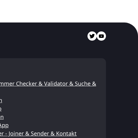
mmer Checker & Validator & Suche &
n
o
en
sApp
 - Joiner & Sender & Kontakt